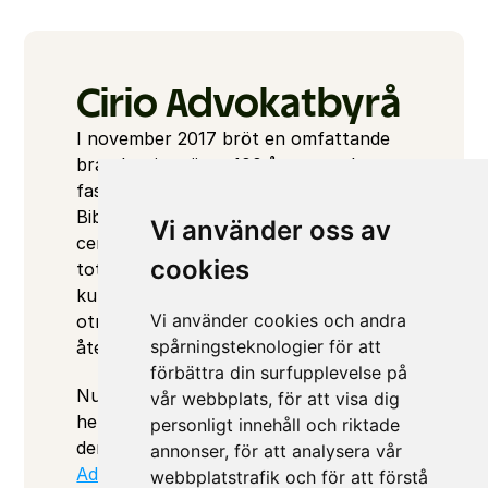
Cirio Advokatbyrå
I november 2017 bröt en omfattande 
brand ut i en över 100 år gammal 
fastighet i korsningen 
Biblioteksgatan/Jakobsbergsgatan i 
Vi använder oss av
centrala Stockholm. I branden 
cookies
totalförstördes precis allt, förutom den 
kulturhistoriska stenfasaden som 
Vi använder cookies och andra
otroligt nog kunde bevaras och 
spårningsteknologier för att
återställas.
förbättra din surfupplevelse på
Nu, nästan 6 år efter branden, har en 
vår webbplats, för att visa dig
helt ny fastighet byggts upp innanför 
personligt innehåll och riktade
den unika fasaden och 
Cirio 
annonser, för att analysera vår
Advokatbyrå
 har som ny hyresgäst 
webbplatstrafik och för att förstå