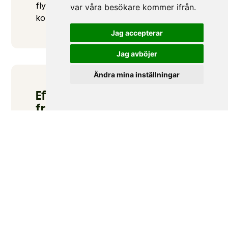
flyttat in i nya toppmoderna 
var våra besökare kommer ifrån.
kontorslokaler på totalt 5 våningar.
Jag accepterar
Jag avböjer
Ändra mina inställningar
Effektivt och 
framtidssäkrat
Återuppbyggnaden har varit ett långt 
och komplicerat projekt, men som nu 
har resulterat i en ny fastighet med 
effektiva planlösningar och 
framtidssäkra system för till exempel 
uppvärmning och elförsörjning. 
Innanför den historiska fasaden ryms 
nu en helt ny moderniserad insida och 