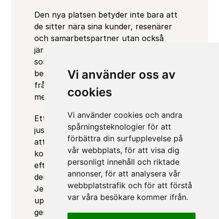
Den nya platsen betyder inte bara att 
de sitter nära sina kunder, resenärer 
och samarbetspartner utan också 
järnvägen och kollektivtrafiken. Något 
som underlättar för anställda och 
Vi använder oss av
besökare att resa kollektivt till och 
från kontoret och som ligger helt i linje 
cookies
med företagets hållbarhetsmål.
Vi använder cookies och andra
Ett av Jernhusens viktigaste frågor är 
spårningsteknologier för att
just hållbarhet. Inte minst i arbetet med 
förbättra din surfupplevelse på
att anpassa och utveckla hållbara 
vår webbplats, för att visa dig
kontor. Med ett högt mål om att sträva 
personligt innehåll och riktade
efter 100 % cirkulär materialhantering i 
annonser, för att analysera vår
deras egna kontorsflytt var ett sätt för 
webbplatstrafik och för att förstå
Jernhusen att visa att det går att 
var våra besökare kommer ifrån.
uppnå samma standard som nytt 
genom att återbruka material. 