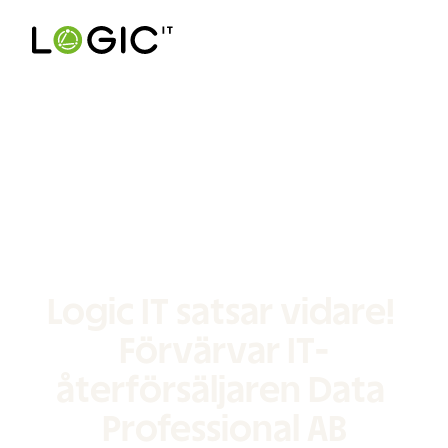
Logic IT satsar vidare! 
Förvärvar IT-
återförsäljaren Data 
Professional AB