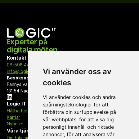
Experter på 
digitala möten
Kontakt
08-598 443 50
Vi använder oss av
info@logicit.se
Besöksadress HQ
cookies
Fannys väg 3 
131 54 Nacka
Vi använder cookies och andra
Logic IT
spårningsteknologier för att
Hållbarhet
förbättra din surfupplevelse på
Karriär
vår webbplats, för att visa dig
Nyheter
personligt innehåll och riktade
Våra tjänster
annonser, för att analysera vår
Digitala mötesytor