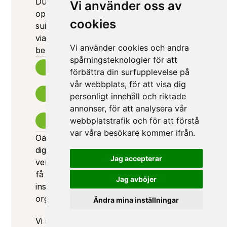
During this afternoon, we have an 
Vi använder oss av
open house so you can come when it 
cookies
suits you. Just make sure to register 
via the form so we know how many will 
Vi använder cookies och andra
be attending.  
spårningsteknologier för att
Date:
förbättra din surfupplevelse på
Thursday, May 21, 2026
Time:
vår webbplats, för att visa dig
Open house between 11:30 AM - 6:00 PM, 
personligt innehåll och riktade
come when it suits you
annonser, för att analysera vår
Location: 
webbplatstrafik och för att förstå
Logic IT, Fannys Väg 3, Sickla (floor 2) 
var våra besökare kommer ifrån.
Oavsett om du arbetar med IT, 
digitalisering eller 
Jag accepterar
verksamhetsutveckling kommer du att 
få med dig nya idéer och konkreta 
Jag avböjer
insikter som kan göra skillnad i din 
organisation.
Ändra mina inställningar
Vi ser fram emot att träffa dig!