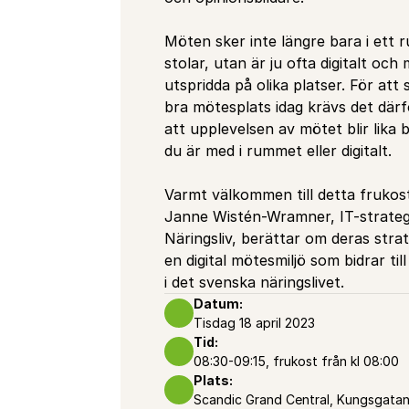
Möten sker inte längre bara i ett 
stolar, utan är ju ofta digitalt och
utspridda på olika platser. För att s
bra mötesplats idag krävs det därfö
att upplevelsen av mötet blir lika 
du är med i rummet eller digitalt.
Varmt välkommen till detta frukost
Janne Wistén-Wramner, IT-strateg
Näringsliv, berättar om deras strat
en digital mötesmiljö som bidrar till
i det svenska näringslivet.
Datum:
Tisdag 18 april 2023
Tid: 
08:30-09:15, frukost från kl 08:00
Plats: 
Scandic Grand Central, Kungsgata