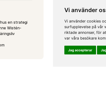
Jann
Vi använder os
Wr
Vi använder cookies oc
hus en strategi 
I
surfupplevelse på vår w
anne Wistén-
riktade annonser, för a
ringsliv
var våra besökare komm
oom
Jag accepterar
Jag