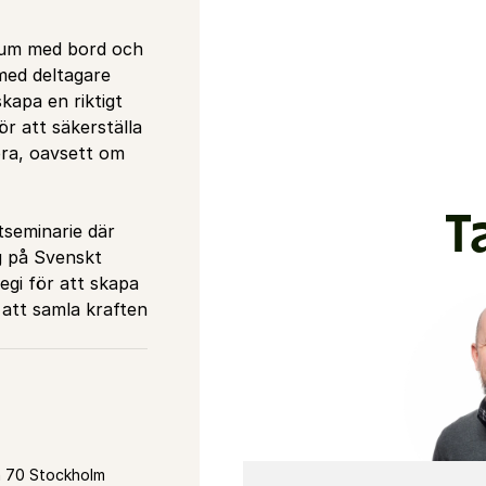
rum med bord och 
 med deltagare 
kapa en riktigt 
r att säkerställa 
bra, oavsett om 
T
seminarie där 
 på Svenskt 
egi för att skapa 
 att samla kraften 
n 70 Stockholm