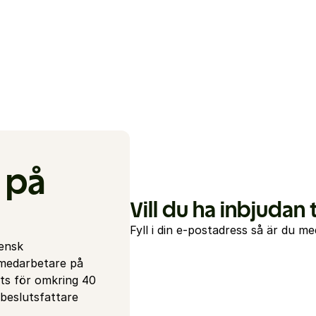
på 
Vill du ha inbjudan t
Fyll i din e-postadress så är du me
ensk 
medarbetare på 
ts för omkring 40 
beslutsfattare 