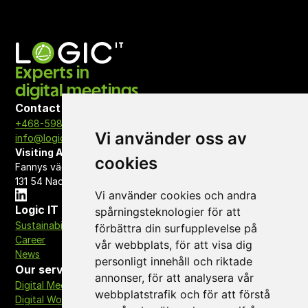
Experts in 
digital meetings
Contact
+468-598 443 50
Vi använder oss av
info@logicit.se
Visiting Address
cookies
Fannys väg 3 
131 54 Nacka
Vi använder cookies och andra
Logic IT
spårningsteknologier för att
Sustainability
förbättra din surfupplevelse på
Career
vår webbplats, för att visa dig
News
personligt innehåll och riktade
Our services
annonser, för att analysera vår
Digital Meeting Areas
webbplatstrafik och för att förstå
Digital Workplace